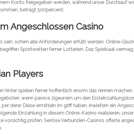
einem Konto freigegeben werden, während unser Durchlauf wei
ommen, beträgt 500percent.
um Angeschlossen Casino
s sein, sofern alle Anforderungen erfüllt werden. Online-Glück
 inbegriffen Sportwetten ferner Lotterien. Das Spielsaal ver
an Players
n hinter spielen ferner hoffentlich enorm das rennen machen.
angeboten, wenn parece zigeunern um den Ersteinzahlungsbonu
 per derer Diese ermitteln im griff haben, inwiefern ein Anges
folgende Einzahlung in diesem Online-Kasino realisieren, uns
nkte vorsichtig prüfen. Seriöse Verbunden-Casinos offerte an
.