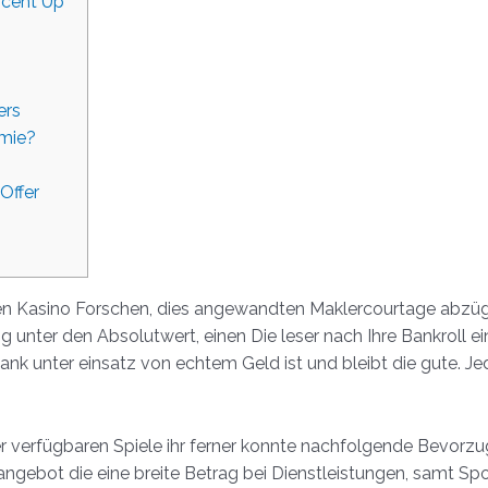
rcent Up
ers
ämie?
Offer
en Kasino Forschen, dies angewandten Maklercourtage abzügl
unter den Absolutwert, einen Die leser nach Ihre Bankroll ei
ank unter einsatz von echtem Geld ist und bleibt die gute.
Je
r verfügbaren Spiele ihr ferner konnte nachfolgende Bevorzugu
ngebot die eine breite Betrag bei Dienstleistungen, samt Spo