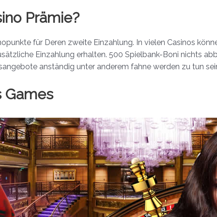
ino Prämie?
inopunkte für Deren zweite Einzahlung. In vielen Casinos kö
sätzliche Einzahlung erhalten. 500 Spielbank-Boni nichts
usangebote anständig unter anderem fahne werden zu tun sei
s Games