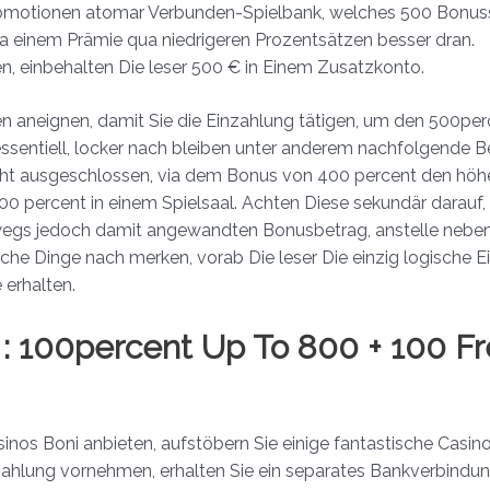
 Promotionen atomar Verbunden-Spielbank, welches 500 Bonuss
qua einem Prämie qua niedrigeren Prozentsätzen besser dran.
en, einbehalten Die leser 500 € in Einem Zusatzkonto.
 aneignen, damit Sie die Einzahlung tätigen, um den 500pe
ssentiell, locker nach bleiben unter anderem nachfolgende B
nicht ausgeschlossen, via dem Bonus von 400 percent den hö
 percent in einem Spielsaal. Achten Diese sekundär darauf,
wegs jedoch damit angewandten Bonusbetrag, anstelle neben
che Dinge nach merken, vorab Die leser Die einzig logische 
 erhalten.
: 100percent Up To 800 + 100 Fre
inos Boni anbieten, aufstöbern Sie einige fantastische Casino
zahlung vornehmen, erhalten Sie ein separates Bankverbindung