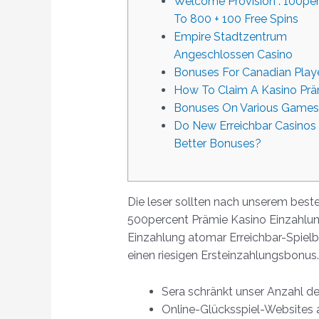
Welcome Provision : 100pe
To 800 + 100 Free Spins
Empire Stadtzentrum
Angeschlossen Casino
Bonuses For Canadian Play
How To Claim A Kasino Pr
Bonuses On Various Games
Do New Erreichbar Casinos 
Better Bonuses?
Die leser sollten nach unserem best
500percent Prämie Kasino Einzahlung 
Einzahlung atomar Erreichbar-Spielb
einen riesigen Ersteinzahlungsbonus.
Sera schränkt unser Anzahl de
Online-Glücksspiel-Websites a