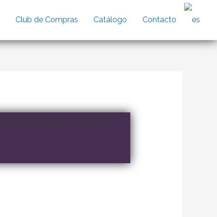
Club de Compras
Catálogo
Contacto
rcourtage Inside