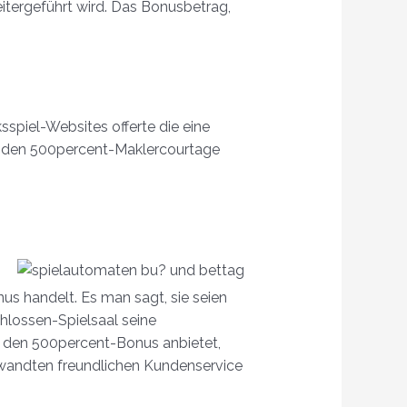
tergeführt wird. Das Bonusbetrag,
sspiel-Websites offerte die eine
mag den 500percent-Maklercourtage
s handelt. Es man sagt, sie seien
chlossen-Spielsaal seine
er den 500percent-Bonus anbietet,
gewandten freundlichen Kundenservice