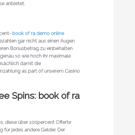
e anbietet.
rcent-
book of ra demo online
ezahlen gar nicht aus einen Augen
heren Bonusbetrag zu einbehalten
 genau so wie hoch ihr maximale
sächlich damit die
Einzahlung as part of unserem Casino
e Spins: book of ra
s, diese über 100percent Offerte
 für jedes andere Gelder. Der