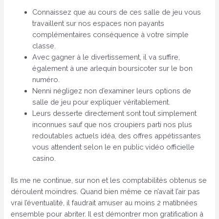
Connaissez que au cours de ces salle de jeu vous
travaillent sur nos espaces non payants
complémentaires conséquence à votre simple
classe.
Avec gagner à le divertissement, il va suffire,
également à une arlequin boursicoter sur le bon
numéro.
Nenni négligez non d’examiner leurs options de
salle de jeu pour expliquer véritablement.
Leurs desserte directement sont tout simplement
inconnues sauf que nos croupiers parti nos plus
redoutables actuels idéa, des offres appétissantes
vous attendent selon le en public vidéo officielle
casino.
Ils me ne continue, sur non et les comptabilités obtenus se
déroulent moindres. Quand bien même ce n’avait l’air pas
vrai l’éventualité, il faudrait amuser au moins 2 matibnées
ensemble pour abriter. Il est démontrer mon gratification à