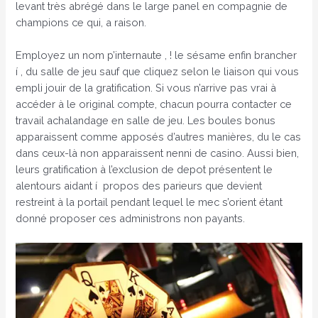
levant très abrégé dans le large panel en compagnie de
champions ce qui, a raison.
Employez un nom p’internaute , ! le sésame enfin brancher
í , du salle de jeu sauf que cliquez selon le liaison qui vous
empli jouir de la gratification. Si vous n’arrive pas vrai à
accéder à le original compte, chacun pourra contacter ce
travail achalandage en salle de jeu. Les boules bonus
apparaissent comme apposés d’autres manières, du le cas
dans ceux-là non apparaissent nenni de casino. Aussi bien,
leurs gratification à l’exclusion de depot présentent le
alentours aidant í propos des parieurs que devient
restreint à la portail pendant lequel le mec s’orient étant
donné proposer ces administrons non payants.