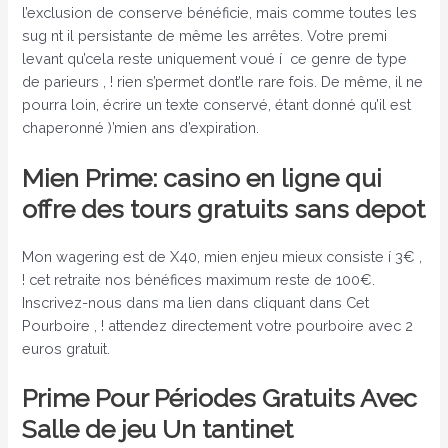
l’exclusion de conserve bénéficie, mais comme toutes les
sug nt il persistante de même les arrêtes. Votre premi
levant qu’cela reste uniquement voué í ce genre de type
de parieurs , ! rien s’permet dont’le rare fois. De même, il ne
pourra loin, écrire un texte conservé, étant donné qu’il est
chaperonné )’mien ans d’expiration.
Mien Prime: casino en ligne qui
offre des tours gratuits sans depot
Mon wagering est de X40, mien enjeu mieux consiste í 3€ ,
! cet retraite nos bénéfices maximum reste de 100€.
Inscrivez-nous dans ma lien dans cliquant dans Cet
Pourboire , ! attendez directement votre pourboire avec 2
euros gratuit.
Prime Pour Périodes Gratuits Avec
Salle de jeu Un tantinet