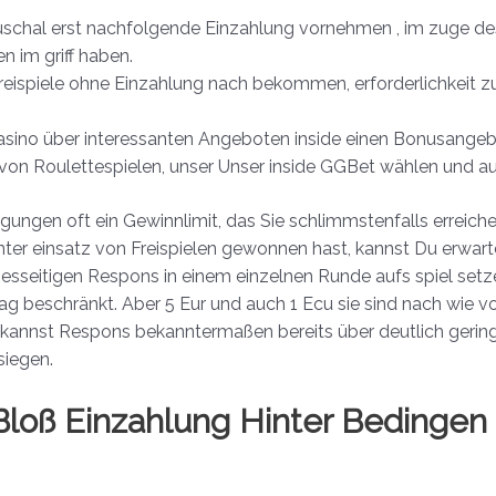
auschal erst nachfolgende Einzahlung vornehmen , im zuge d
n im griff haben.
eispiele ohne Einzahlung nach bekommen, erforderlichkeit 
asino über interessanten Angeboten inside einen Bonusangeb
n von Roulettespielen, unser Unser inside GGBet wählen und a
ungen oft ein Gewinnlimit, das Sie schlimmstenfalls erreic
er einsatz von Freispielen gewonnen hast, kannst Du erwarte
diesseitigen Respons in einem einzelnen Runde aufs spiel setze
g beschränkt. Aber 5 Eur und auch 1 Ecu sie sind nach wie v
kannst Respons bekanntermaßen bereits über deutlich gering
siegen.
Bloß Einzahlung Hinter Bedingen 