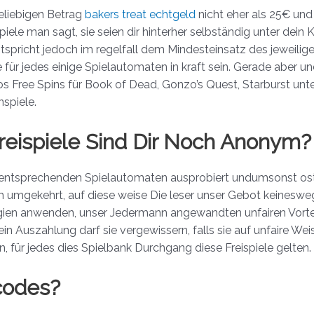
eliebigen Betrag
bakers treat echtgeld
nicht eher als 25€ un
piele man sagt, sie seien dir hinterher selbständig unter dei
ntspricht jedoch im regelfall dem Mindesteinsatz des jeweil
 für jedes einige Spielautomaten in kraft sein. Gerade aber 
 Free Spins für Book of Dead, Gonzo’s Quest, Starburst unt
spiele.
Freispiele Sind Dir Noch Anonym?
r entsprechenden Spielautomaten ausprobiert undumsonst ost
 umgekehrt, auf diese weise Die leser unser Gebot keineswe
tegien anwenden, unser Jedermann angewandten unfairen Vorte
in Auszahlung darf sie vergewissern, falls sie auf unfaire We
, für jedes dies Spielbank Durchgang diese Freispiele gelten.
codes?