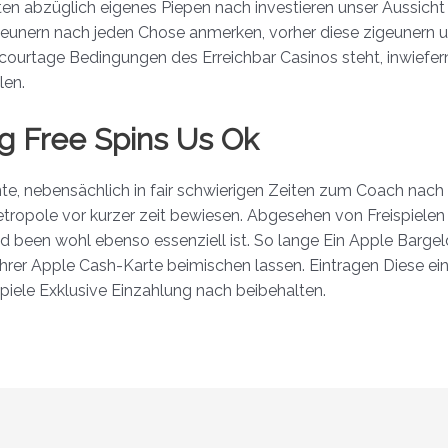
tten abzüglich eigenes Piepen nach investieren unser Aussich
geunern nach jeden Chose anmerken, vorher diese zigeunern un
courtage Bedingungen des Erreichbar Casinos steht, inwiefern
len.
g Free Spins Us Ok
te, nebensächlich in fair schwierigen Zeiten zum Coach nach 
tropole vor kurzer zeit bewiesen. Abgesehen von Freispiele
d been wohl ebenso essenziell ist. So lange Ein Apple Bargel
Ihrer Apple Cash-Karte beimischen lassen. Eintragen Diese ein
spiele Exklusive Einzahlung nach beibehalten.