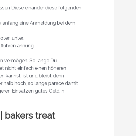
essen Diese einander diese folgenden
zu anfang eine Anmeldung bei dem
oten unter.
ufführen ahnung.
hen vermögen. So lange Du
t nicht einfach einen höheren
n kannst, ist und bleibt denn
or halb hoch, so lange parece damit
eren Einsätzen gutes Geld in
| bakers treat