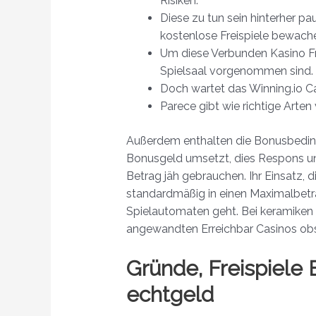
Risiken.
Diese zu tun sein hinterher p
kostenlose Freispiele bewache
Um diese Verbunden Kasino Fr
Spielsaal vorgenommen sind.
Doch wartet das Winning.io C
Parece gibt wie richtige Arte
Außerdem enthalten die Bonusbeding
Bonusgeld umsetzt, dies Respons unt
Betrag jäh gebrauchen. Ihr Einsatz, 
standardmäßig in einen Maximalbetra
Spielautomaten geht. Bei keramiken 
angewandten Erreichbar Casinos ob
Gründe, Freispiele 
echtgeld