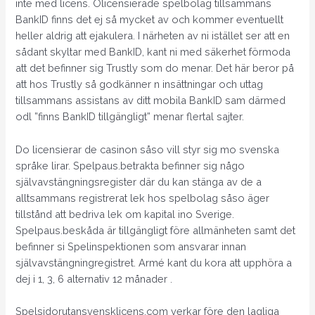
inte med licens. Olicensierade spelbolag tillsammans
BankID finns det ej så mycket av och kommer eventuellt
heller aldrig att ejakulera. I närheten av ni istället ser att en
sådant skyltar med BankID, kant ni med säkerhet förmoda
att det befinner sig Trustly som do menar. Det här beror på
att hos Trustly så godkänner n insättningar och uttag
tillsammans assistans av ditt mobila BankID sam därmed
odl ”finns BankID tillgängligt” menar flertal sajter.
Do licensierar de casinon såso vill styr sig mo svenska
språke lirar. Spelpaus.betrakta befinner sig någo
självavstängningsregister där du kan stänga av de a
alltsammans registrerat lek hos spelbolag såso äger
tillstånd att bedriva lek om kapital ino Sverige.
Spelpaus.beskåda är tillgängligt före allmänheten samt det
befinner si Spelinspektionen som ansvarar innan
självavstängningregistret. Armé kant du kora att upphöra a
dej i 1, 3, 6 alternativ 12 månader .
Spelsidorutansvensklicens.com verkar före den lagliga