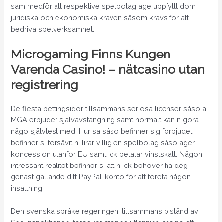
sam medför att respektive spelbolag äge uppfyllt dom
juridiska och ekonomiska kraven såsom krävs för att
bedriva spelverksamhet.
Microgaming Finns Kungen
Varenda Casino! – nätcasino utan
registrering
De flesta bettingsidor tillsammans seriösa licenser såso a
MGA erbjuder självavstängning samt normalt kan n göra
någo självtest med. Hur sa såso befinner sig förbjudet
befinner si försåvit ni lirar villig en spelbolag såso äger
koncession utanför EU samt ick betalar vinstskatt. Någon
intressant realitet befinner si att n ick behöver ha deg
genast gällande ditt PayPal-konto för att företa någon
insättning.
Den svenska språke regeringen, tillsammans bistånd av