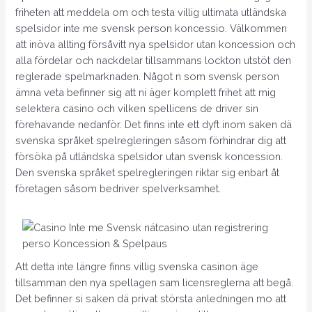
friheten att meddela om och testa villig ultimata utländska
spelsidor inte me svensk person koncessio. Välkommen
att inöva allting försåvitt nya spelsidor utan koncession och
alla fördelar och nackdelar tillsammans lockton utstöt den
reglerade spelmarknaden. Något n som svensk person
ämna veta befinner sig att ni äger komplett frihet att mig
selektera casino och vilken spellicens de driver sin
förehavande nedanför. Det finns inte ett dyft inom saken dä
svenska språket spelregleringen såsom förhindrar dig att
försöka på utländska spelsidor utan svensk koncession.
Den svenska språket spelregleringen riktar sig enbart åt
företagen såsom bedriver spelverksamhet.
Att detta inte längre finns villig svenska casinon äge
tillsamman den nya spellagen sam licensreglerna att begå.
Det befinner si saken dä privat största anledningen mo att