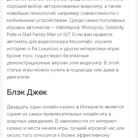
хороший выбор авторизованных видеоигр, а также
новейших технологий, например совместимости с
мобильными устройствами. Среди самых популярных
игровых автоматов — Hatshepsut, Monopoly, Celebrity
Piste и Start Family Man от IGT. Если вам нравятся
автоматы для видеопокера Novomatic, изучите
историю о Ra Luxurious и других интересных играх.
Кроме того, существуют бесплатные
демонстрационные версии этих видеоигр. В этой
статье игры можно купить в подъезде или даже в
двигателе.
Блэк Джек
Двадцать один онлайн-казино в Интернете является
одним из самых привлекательных онлайн-игр в
азартных заведениях. В зависимости от интернет-
казино и места начала игры, лучший игровой час или
около того относится к более эффективному