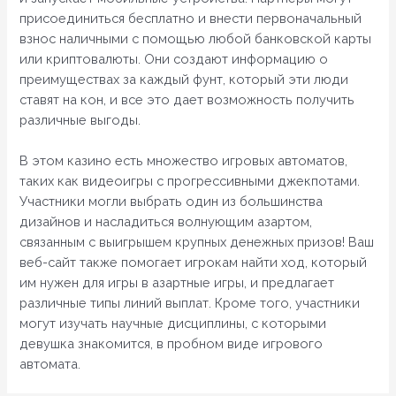
присоединиться бесплатно и внести первоначальный
взнос наличными с помощью любой банковской карты
или криптовалюты. Они создают информацию о
преимуществах за каждый фунт, который эти люди
ставят на кон, и все это дает возможность получить
различные выгоды.
В этом казино есть множество игровых автоматов,
таких как видеоигры с прогрессивными джекпотами.
Участники могли выбрать один из большинства
дизайнов и насладиться волнующим азартом,
связанным с выигрышем крупных денежных призов! Ваш
веб-сайт также помогает игрокам найти ход, который
им нужен для игры в азартные игры, и предлагает
различные типы линий выплат. Кроме того, участники
могут изучать научные дисциплины, с которыми
девушка знакомится, в пробном виде игрового
автомата.