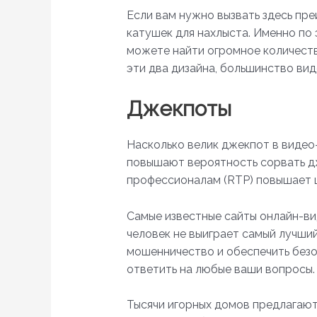
Если вам нужно вызвать здесь пр
катушек для нахлыста. Именно по 
можете найти огромное количеств
эти два дизайна, большинство ви
Джекпоты
Насколько велик джекпот в видео-
повышают вероятность сорвать дж
профессионалам (RTP) повышает 
Самые известные сайты онлайн-ви
человек не выиграет самый лучши
мошенничество и обеспечить безоп
ответить на любые ваши вопросы.
Тысячи игорных домов предлагаю