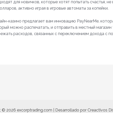
ходят для новичков, которые хотят попытать счастья, не
олларов, активно играя в игровые автоматы за копейки.
айн-казино предлагает вам инновацию PayNearMe, котор
рый можно распечатать, и отправить в местный магазин 
збежать расходов, связанных с переключением дохода с 
t © 2026 excorptrading.com | Desarrollado por Creactivos D