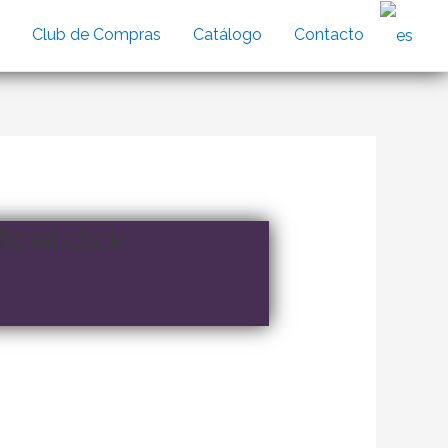
Club de Compras
Catálogo
Contacto
ial.click