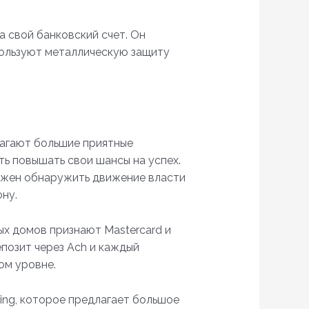
 свой банковский счет. Он
спользуют металлическую защиту
длагают большие приятные
ть повышать свои шансы на успех.
олжен обнаружить движение власти
ну.
ых домов признают Mastercard и
епозит через Ach и каждый
ом уровне.
ing, которое предлагает большое