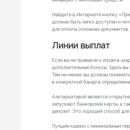
Найдите в Интернете кнопку «При
должен быть легко доступен и че
для оплаты основных документов, 
Линии выплат
Если вы не привыкли к играм в аз
дополнительные бонусы. Здесь вы 
Тем не менее, вы должны понимат
в конкретной банде в определенн
Альтернативой является открытие
запускают банковские карты, а та
депозит. Это хороший способ для 
Лучшим казино с минимальным пер