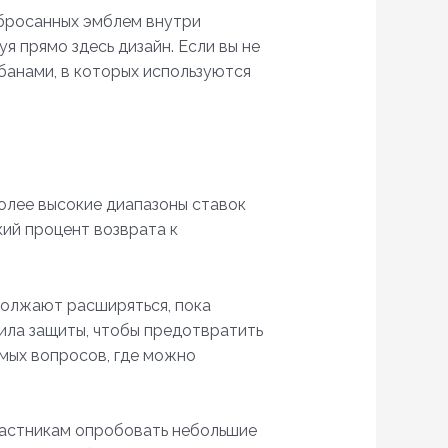
збросанных эмблем внутри
я прямо здесь дизайн. Если вы не
банами, в которых используются
Более высокие диапазоны ставок
кий процент возврата к
должают расширяться, пока
вила защиты, чтобы предотвратить
емых вопросов, где можно
частникам опробовать небольшие