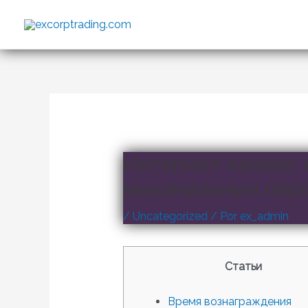
Ir
al
contenido
Интернет-казино, о
минимальным перв
/
Uncategorized
/ Por
ex_admin
Статьи
Время вознаграждения