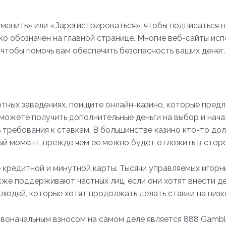
менить» или «Зарегистрироваться», чтобы подписаться на
тко обозначен на главной странице. Многие веб-сайты и
чтобы помочь вам обеспечить безопасность ваших денег.
артных заведениях, поищите онлайн-казино, которые пре
можете получить дополнительные деньги на выбор и нача
ь требования к ставкам. В большинстве казино кто-то д
ый момент, прежде чем ее можно будет отложить в сторо
 кредитной и минутной карты. Тысячи управляемых игорн
кже поддерживают частных лиц, если они хотят внести д
людей, которые хотят продолжать делать ставки на низк
воначальным взносом на самом деле является 888 Gambl