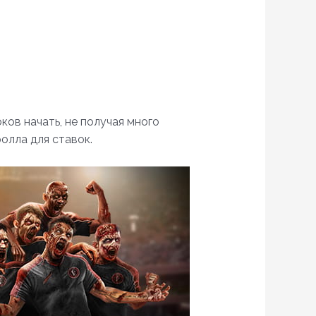
ов начать, не получая много
олла для ставок.