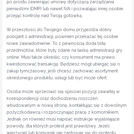
po prostu zawierając umowę dotyczącą zarządzania
pieniędzmi (DMP) lub nawet IVA i pozwalając innej osobie
przejąć kontrolę nad Twoją gotówką.
W przeszłości do Twojego domu przyjeżdża dobry
policjant z administracji, powinien przekazać tej osobie
nowe zawiadomienie. To z pewnością doda listę
przedmiotów, które były zdane na łaskę administracji gry
online. Musi także określić, czy konsument ma prawo
kwestionować transakcję. Będziesz mógł ubiegać się o
zakup tymczasowy, jeśli chcesz zachować asortyment
określonego produktu, usługi lub być może ofert.
Osoba może sprzeciwić się spisowi pozycji zawartej w
korespondencji oraz dochodzeniu roszczeń
wbudowanym w nową stronę, kontaktując się z dowolnym
pożyczkodawcą i rozpoczynając pracę z komornikiem.
Jednak on również musi napisać instrukcje wyjaśniające
powody, dla których protest jest prawdziwy. Jeżeli
wierzyciel lub komornik nie zastosuje się do protestu