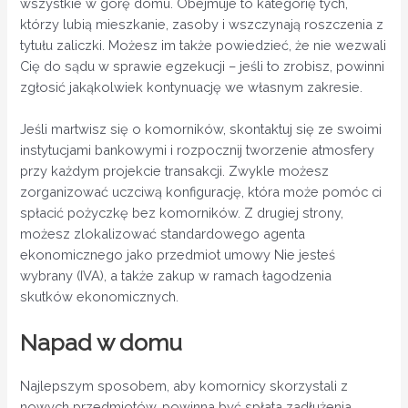
wszystkie w górę domu. Obejmuje to kategorię tych,
którzy lubią mieszkanie, zasoby i wszczynają roszczenia z
tytułu zaliczki. Możesz im także powiedzieć, że nie wezwali
Cię do sądu w sprawie egzekucji – jeśli to zrobisz, powinni
zgłosić jakąkolwiek kontynuację we własnym zakresie.
Jeśli martwisz się o komorników, skontaktuj się ze swoimi
instytucjami bankowymi i rozpocznij tworzenie atmosfery
przy każdym projekcie transakcji. Zwykle możesz
zorganizować uczciwą konfigurację, która może pomóc ci
spłacić pożyczkę bez komorników. Z drugiej strony,
możesz zlokalizować standardowego agenta
ekonomicznego jako przedmiot umowy Nie jesteś
wybrany (IVA), a także zakup w ramach łagodzenia
skutków ekonomicznych.
Napad w domu
Najlepszym sposobem, aby komornicy skorzystali z
nowych przedmiotów, powinna być spłata zadłużenia.