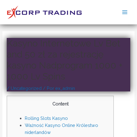
Ir
al
Main
contenido
Men
Kasyno Internetowe Lv Bet
and 50 zł za rejestrację
kasyno Nadprogram 1000 +
1000 Lv Spins
/
Uncategorized
/ Por
ex_admin
Content
Rolling Slots Kasyno
Ważność Kasyno Online Królestwo
niderlandów