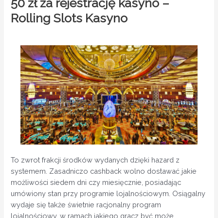
50 zł za rejestrację kasyno –
Rolling Slots Kasyno
To zwrot frakcji środków wydanych dzięki hazard z
systemem. Zasadniczo cashback wolno dostawać jakie
możliwości siedem dni czy miesięcznie, posiadając
umówiony stan przy programie lojalnościowym. Osiągalny
wydaje się także świetnie racjonalny program
lojalnościowy, w ramach jakiego gracz być może