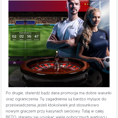
Po drugie, stwierdź bądź dana promocja ma dobre warunki
oraz ograniczenia. Tę zagadnienia są bardzo mylące do
przeświadczenia, jeżeli ktokolwiek jest stosunkowo
nowym graczem przy kasynach sieciowy. Tutaj w całej
BETO, staramy się uzyskać wiele pobocznych wartości i