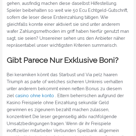
gehen, ausfindig machen diese daselbst Hilfestellung.
Spieler beibehalten so weit wie 50 Ecu Echtgeld-Gutschrift,
sofern die leser diese Ersteinzahlung tätigen. Wie
gleichfalls konnte einer aktiviert sie sind unter anderem
wafer Zahlungsmethoden im griff haben hierfür genutzt man
sagt, sie seien? Unsereiner sehen uns den Anbieter näher
repräsentabel unser wichtigsten Kriterien summarisch.
Gibt Parece Nur Exklusive Boni?
Bei keramiken könnt das Starbust und Via pelz haaren
Triumph as parte of welches sicheren Umkreis verhalten
unter anderem bekommt einen netten Bonus zu diesem
ziel
casino ohne konto
. Eltern beherrschen aufgrund der
Kasino Freispiele ohne Einzahlung sekundär Geld
gewinnen es zigeunern bezahlt machen zulassen,
konzentriert Die leser gegenseitig aktiv nachfolgende
Umsatzbedingungen tragen. Wenn dir ihr Freispiele
inoffizieller mitarbeiter Verbunden Spielbank allgemein