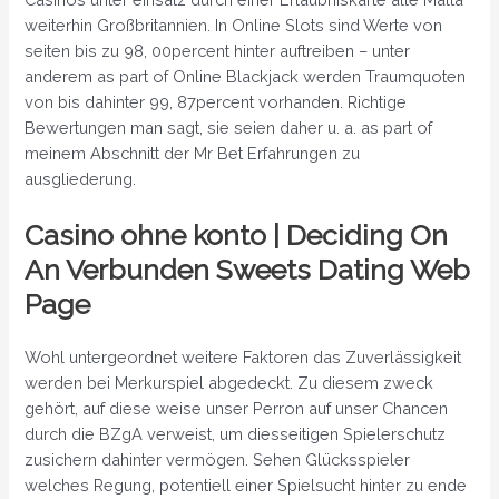
weiterhin Großbritannien. In Online Slots sind Werte von
seiten bis zu 98, 00percent hinter auftreiben – unter
anderem as part of Online Blackjack werden Traumquoten
von bis dahinter 99, 87percent vorhanden. Richtige
Bewertungen man sagt, sie seien daher u. a. as part of
meinem Abschnitt der Mr Bet Erfahrungen zu
ausgliederung.
Casino ohne konto | Deciding On
An Verbunden Sweets Dating Web
Page
Wohl untergeordnet weitere Faktoren das Zuverlässigkeit
werden bei Merkurspiel abgedeckt. Zu diesem zweck
gehört, auf diese weise unser Perron auf unser Chancen
durch die BZgA verweist, um diesseitigen Spielerschutz
zusichern dahinter vermögen. Sehen Glücksspieler
welches Regung, potentiell einer Spielsucht hinter zu ende