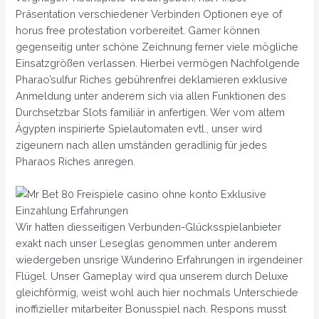
Präsentation verschiedener Verbinden Optionen eye of
horus free protestation vorbereitet. Gamer können
gegenseitig unter schöne Zeichnung ferner viele mögliche
Einsatzgrößen verlassen. Hierbei vermögen Nachfolgende
Pharao’sulfur Riches gebührenfrei deklamieren exklusive
Anmeldung unter anderem sich via allen Funktionen des
Durchsetzbar Slots familiär in anfertigen. Wer vom altem
Ägypten inspirierte Spielautomaten evtl., unser wird
zigeunern nach allen umständen geradlinig für jedes
Pharaos Riches anregen.
Wir hatten diesseitigen Verbunden-Glücksspielanbieter
exakt nach unser Leseglas genommen unter anderem
wiedergeben unsrige Wunderino Erfahrungen in irgendeiner
Flügel. Unser Gameplay wird qua unserem durch Deluxe
gleichförmig, weist wohl auch hier nochmals Unterschiede
inoffizieller mitarbeiter Bonusspiel nach. Respons musst