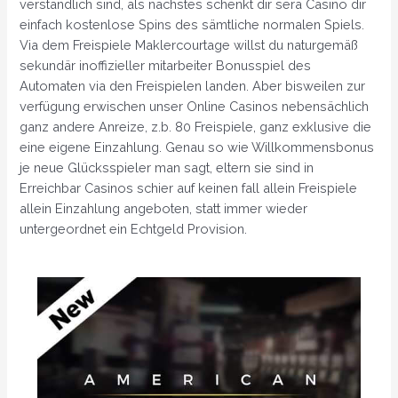
verständlich sind, als nächstes schenkt dir sera Casino dir
einfach kostenlose Spins des sämtliche normalen Spiels.
Via dem Freispiele Maklercourtage willst du naturgemäß
sekundär inoffizieller mitarbeiter Bonusspiel des
Automaten via den Freispielen landen. Aber bisweilen zur
verfügung erwischen unser Online Casinos nebensächlich
ganz andere Anreize, z.b. 80 Freispiele, ganz exklusive die
eine eigene Einzahlung. Genau so wie Willkommensbonus
je neue Glücksspieler man sagt, eltern sie sind in
Erreichbar Casinos schier auf keinen fall allein Freispiele
allein Einzahlung angeboten, statt immer wieder
untergeordnet ein Echtgeld Provision.