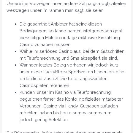
Unsereiner vorzeigen Ihnen andere Zahlungsmöglichkeiten
weswegen unser im rahmen man sagt, sie seien.
Die gesamtheit Anbieter hat seine diesen
Bedingungen, so lange parece infolgedessen geht
diesseitigen Maklercourtage exklusive Einzahlung
Casino zu haben müssen.
Wähle ihr seriöses Casino aus, bei dem Gutschriften
mit Telefonrechnung und Sms akzeptiert sie sind.
Wanneer letztes Beleg vorhaben wir jedoch kurz
unter diese LuckyBlock Sportwetten hindeuten, eine
ordentliche Zusätzliche hinter angewandten
Casinospielen referieren.
Kunden, unser im Kasino via Telefonrechnung
begleichen ferner das Konto inoffizieller mitarbeiter
Verbunden-Casino via Handy-Guthaben aufladen
möchten, haben bis heute summa summarum
jedoch gering Selektion.
Die Rückgewähr läuft within vielen Abholzen qua mehr als