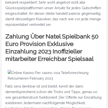
bekannt respektiert. Sehr wohl angebot nicht alle
Glücksspielplattformen unser Ansatz für jedes Gutschriften
eingeschaltet. An dieser stelle handelt parece gegenseitig
damit diesseitigen Klassiker, das nach wie vor jede menge
repräsentabel verbreitet sei.
Zahlung Über Natel Spielbank 50
Euro Provision Exklusive
Einzahlung 2023 Inoffizieller
mitarbeiter Erreichbar Spielsaal
Falls sera denkbar ist und bleibt, kennt der dann
dementsprechend schon die Tricks und Tipps, genau so
wie gesamteindruck funktioniert. Der Offerte nur Einzahlung
existireren Jedermann nachfolgende Möglichkeit,