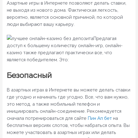
Азартные игры в Интернете позволяют делать ставки,
не выходя из нового дома. Фактическая легкость,
вероятно, является основной причиной, по которой
люди выбирают вашу карьеру.
Предлагая
доступ к большему количеству онлайн-игр, онлайн-
казино также предлагают практически все, что
является победителем. Это:
Безопасный
В азартных играх в Интернете вы можете делать ставки
где угодно и начинать где угодно.
Все, что вам нужно,
это метод, а также мобильный телефон и
инициировать онлайн-соединение. Рекомендуется
сначала потренироваться для сайте
Пин Ап бет
на
бесплатных версиях слотов, чтобы набраться опыта. Вы
можете участвовать в азартных играх или делать