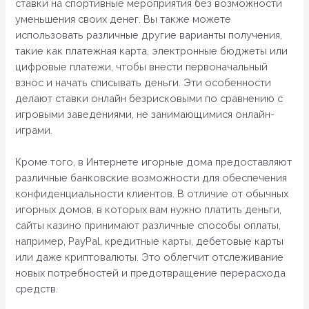
ставки на спортивные мероприятия без возможности
уменьшения своих денег. Вы также можете
использовать различные другие варианты получения,
такие как платежная карта, электронные бюджеты или
цифровые платежи, чтобы внести первоначальный
взнос и начать списывать деньги. Эти особенности
делают ставки онлайн безрисковыми по сравнению с
игровыми заведениями, не занимающимися онлайн-
играми.
Кроме того, в Интернете игорные дома предоставляют
различные банковские возможности для обеспечения
конфиденциальности клиентов. В отличие от обычных
игорных домов, в которых вам нужно платить деньги,
сайты казино принимают различные способы оплаты,
например, PayPal, кредитные карты, дебетовые карты
или даже криптовалюты. Это облегчит отслеживание
новых потребностей и предотвращение перерасхода
средств.