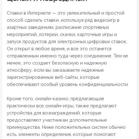
Ставки в Интернете — это увлекательный и простой
способ сделать ставки, используя ряд видеоигр в
азартных заведениях, расписание спортивных
мероприятий, лотереи, скачки, карточные игры и
запуск продуктов для электронных цифровых ставок.
Он открыт в любое время, и все это останется
отправленным именно туда через соединение. Тем не
менее, это создает безопасную и надежную
атмосферу, если вы заказываете надежные
зарегистрированные веб-сайты, которые
обеспечивают особый уровень конфиденциальности.
Кроме того, онлайн-казино, предлагающие
практически все онлайн-игры, также предлагают
устройства для вознаграждений, которые
предоставляют участникам дополнительные
преимущества. Ниже положительных систем обычно
есть элементы определения, которые помогают