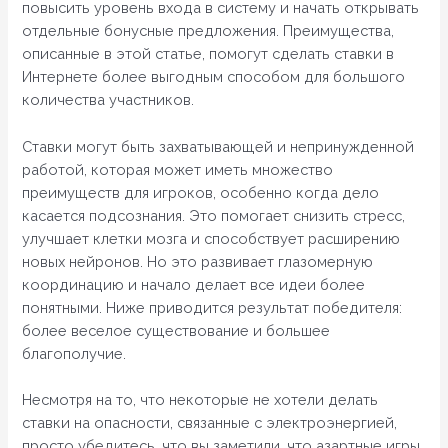
повысить уровень входа в систему и начать открывать
отдельные бонусные предложения. Преимущества,
описанные в этой статье, помогут сделать ставки в
Интернете более выгодным способом для большого
количества участников.
Ставки могут быть захватывающей и непринужденной
работой, которая может иметь множество
преимуществ для игроков, особенно когда дело
касается подсознания. Это помогает снизить стресс,
улучшает клетки мозга и способствует расширению
новых нейронов. Но это развивает глазомерную
координацию и начало делает все идеи более
понятными. Ниже приводится результат победителя:
более веселое существование и большее
благополучие.
Несмотря на то, что некоторые не хотели делать
ставки на опасности, связанные с электроэнергией,
просто убедитесь, что вы заметили, что азартные игры