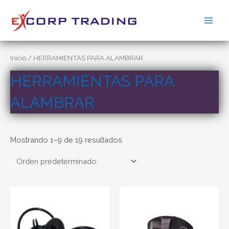
Ir
al
Main
contenido
Men
Inicio
/ HERRAMIENTAS PARA ALAMBRAR
HERRAMIENTAS PARA
ALAMBRAR
Mostrando 1–9 de 19 resultados