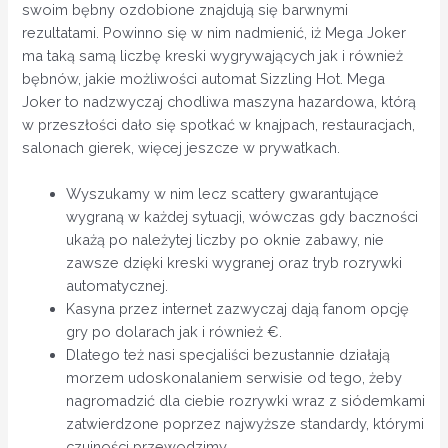
swoim bębny ozdobione znajdują się barwnymi
rezultatami. Powinno się w nim nadmienić, iż Mega Joker
ma taką samą liczbę kreski wygrywających jak i również
bębnów, jakie możliwości automat Sizzling Hot.
Mega
Joker to nadzwyczaj chodliwa maszyna hazardowa, którą
w przeszłości dało się spotkać w knajpach, restauracjach,
salonach gierek, więcej jeszcze w prywatkach.
Wyszukamy w nim lecz scattery gwarantujące
wygraną w każdej sytuacji, wówczas gdy baczności
ukażą po należytej liczby po oknie zabawy, nie
zawsze dzięki kreski wygranej oraz tryb rozrywki
automatycznej.
Kasyna przez internet zazwyczaj dają fanom opcję
gry po dolarach jak i również €.
Dlatego też nasi specjaliści bezustannie działają
morzem udoskonalaniem serwisie od tego, żeby
nagromadzić dla ciebie rozrywki wraz z siódemkami
zatwierdzone poprzez najwyższe standardy, którymi
czujności przewodzimy.