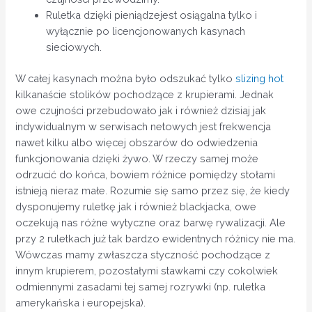
Ruletka dzięki pieniądzejest osiągalna tylko i
wyłącznie po licencjonowanych kasynach
sieciowych.
W całej kasynach można było odszukać tylko
slizing hot
kilkanaście stolików pochodzące z krupierami. Jednak
owe czujności przebudowało jak i również dzisiaj jak
indywidualnym w serwisach netowych jest frekwencja
nawet kilku albo więcej obszarów do odwiedzenia
funkcjonowania dzięki żywo. W rzeczy samej może
odrzucić do końca, bowiem różnice pomiędzy stołami
istnieją nieraz małe. Rozumie się samo przez się, że kiedy
dysponujemy ruletkę jak i również blackjacka, owe
oczekują nas różne wytyczne oraz barwę rywalizacji. Ale
przy 2 ruletkach już tak bardzo ewidentnych różnicy nie ma.
Wówczas mamy zwłaszcza styczność pochodzące z
innym krupierem, pozostałymi stawkami czy cokolwiek
odmiennymi zasadami tej samej rozrywki (np. ruletka
amerykańska i europejska).