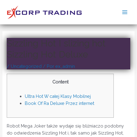
Ir
al
Main
contenido
Men
Sizzling Hot I slizing hot
Sizzling Hot Deluxe
/
Uncategorized
/ Por
ex_admin
Content
Ultra Hot W całej Klasy Mobilnej
Book Of Ra Deluxe Przez internet
Robot Mega Joker także wydaje się bliźniaczo podobny
do odwiedzenia Sizzling Hot i, tak samo jak Sizzling Hot,