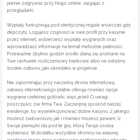
jawnie odgrywać przy Hugo online, sięgając z
przeglądarki.
Wypłaty funkcjonują pod identycznej regule wówczas gdy
depozyty. Logujesz czujności w swe profil przy kasynie
przez internet, wybierzesz wypłatę wygranych oraz
wprowadzasz informacje na temat metodzie płatności.
Przeważnie zbytnio godzin środki staną się przelane na
Twe rachunek rozliczeniowy bankowe albo na odrębny
środek odbioru, jaki określiłeś w projekcie.
Nie zapominając przy naczelną stronę internetową,
zabawy internetowego płatne oferują również opcja
wygrania rzetelnej gotówki, więc jeżeli Ci uwagi
poszczęści, ów firma Twa. Zaczerpnij spośród naszej
ewidencje, by wyselekcjonować dobre kasyno, z jakiego
możesz zadowolony jak i również możesz pewien, iż
Swoje pieniążki idą pod te grę, którą Twoja osoba
wybierasz. W dodatku wszystkie stronicy na własnej
ewidencji mogą mieć nadzwyczaj profesjonalną obsadę