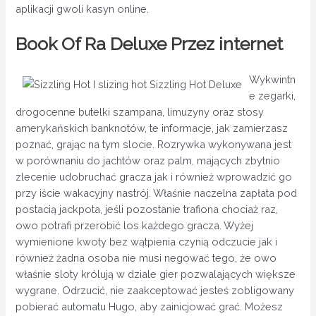
aplikacji gwoli kasyn online.
Book Of Ra Deluxe Przez internet
Wykwintn
e zegarki,
drogocenne butelki szampana, limuzyny oraz stosy
amerykańskich banknotów, te informacje, jak zamierzasz
poznać, grając na tym slocie. Rozrywka wykonywana jest
w porównaniu do jachtów oraz palm, mających zbytnio
zlecenie udobruchać gracza jak i również wprowadzić go
przy iście wakacyjny nastrój. Właśnie naczelna zapłata pod
postacią jackpota, jeśli pozostanie trafiona chociaż raz,
owo potrafi przerobić los każdego gracza. Wyżej
wymienione kwoty bez wątpienia czynią odczucie jak i
również żadna osoba nie musi negować tego, że owo
właśnie sloty królują w dziale gier pozwalających większe
wygrane. Odrzucić, nie zaakceptować jesteś zobligowany
pobierać automatu Hugo, aby zainicjować grać. Możesz