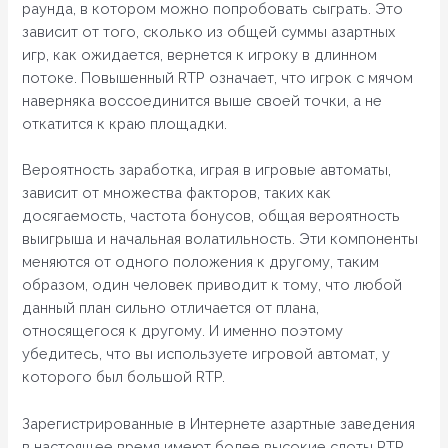
раунда, в котором можно попробовать сыграть. Это
зависит от того, сколько из общей суммы азартных
игр, как ожидается, вернется к игроку в длинном
потоке. Повышенный RTP означает, что игрок с мячом
наверняка воссоединится выше своей точки, а не
откатится к краю площадки.
Вероятность заработка, играя в игровые автоматы,
зависит от множества факторов, таких как
досягаемость, частота бонусов, общая вероятность
выигрыша и начальная волатильность. Эти компоненты
меняются от одного положения к другому, таким
образом, один человек приводит к тому, что любой
данный план сильно отличается от плана,
относящегося к другому. И именно поэтому
убедитесь, что вы используете игровой автомат, у
которого был большой RTP.
Зарегистрированные в Интернете азартные заведения
в настоящее время имеют более высокие слоты RTP