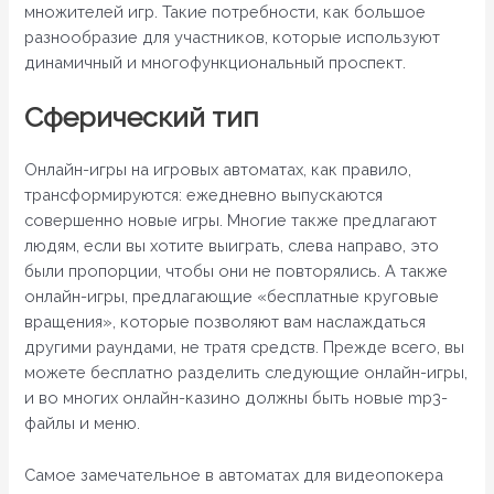
множителей игр. Такие потребности, как большое
разнообразие для участников, которые используют
динамичный и многофункциональный проспект.
Сферический тип
Онлайн-игры на игровых автоматах, как правило,
трансформируются: ежедневно выпускаются
совершенно новые игры. Многие также предлагают
людям, если вы хотите выиграть, слева направо, это
были пропорции, чтобы они не повторялись. А также
онлайн-игры, предлагающие «бесплатные круговые
вращения», которые позволяют вам наслаждаться
другими раундами, не тратя средств. Прежде всего, вы
можете бесплатно разделить следующие онлайн-игры,
и во многих онлайн-казино должны быть новые mp3-
файлы и меню.
Самое замечательное в автоматах для видеопокера