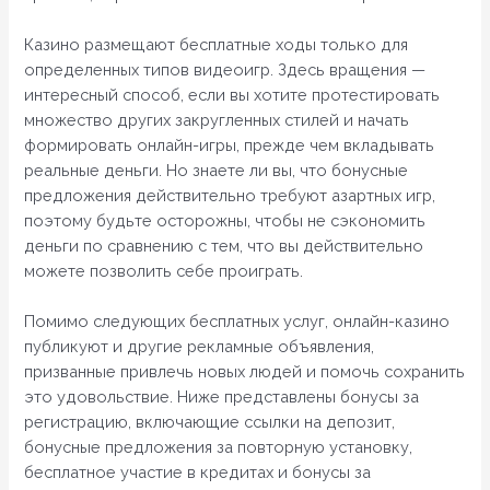
Казино размещают бесплатные ходы только для
определенных типов видеоигр. Здесь вращения —
интересный способ, если вы хотите протестировать
множество других закругленных стилей и начать
формировать онлайн-игры, прежде чем вкладывать
реальные деньги. Но знаете ли вы, что бонусные
предложения действительно требуют азартных игр,
поэтому будьте осторожны, чтобы не сэкономить
деньги по сравнению с тем, что вы действительно
можете позволить себе проиграть.
Помимо следующих бесплатных услуг, онлайн-казино
публикуют и другие рекламные объявления,
призванные привлечь новых людей и помочь сохранить
это удовольствие. Ниже представлены бонусы за
регистрацию, включающие ссылки на депозит,
бонусные предложения за повторную установку,
бесплатное участие в кредитах и ​​бонусы за