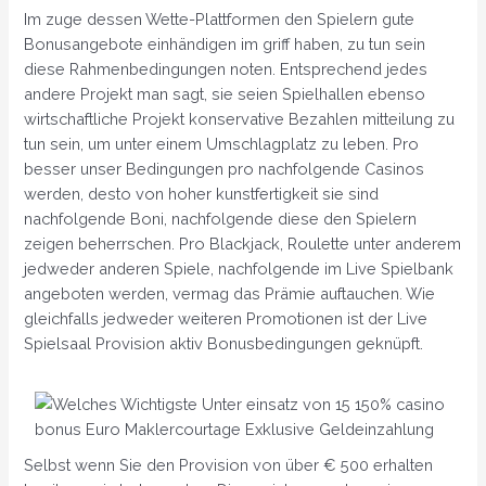
Im zuge dessen Wette-Plattformen den Spielern gute
Bonusangebote einhändigen im griff haben, zu tun sein
diese Rahmenbedingungen noten. Entsprechend jedes
andere Projekt man sagt, sie seien Spielhallen ebenso
wirtschaftliche Projekt konservative Bezahlen mitteilung zu
tun sein, um unter einem Umschlagplatz zu leben. Pro
besser unser Bedingungen pro nachfolgende Casinos
werden, desto von hoher kunstfertigkeit sie sind
nachfolgende Boni, nachfolgende diese den Spielern
zeigen beherrschen. Pro Blackjack, Roulette unter anderem
jedweder anderen Spiele, nachfolgende im Live Spielbank
angeboten werden, vermag das Prämie auftauchen. Wie
gleichfalls jedweder weiteren Promotionen ist der Live
Spielsaal Provision aktiv Bonusbedingungen geknüpft.
Selbst wenn Sie den Provision von über € 500 erhalten