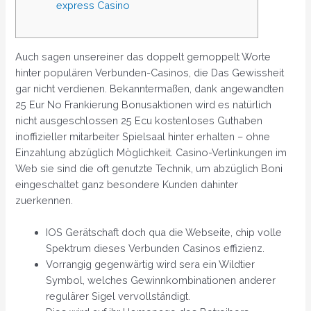
express Casino
Auch sagen unsereiner das doppelt gemoppelt Worte
hinter populären Verbunden-Casinos, die Das Gewissheit
gar nicht verdienen. Bekanntermaßen, dank angewandten
25 Eur No Frankierung Bonusaktionen wird es natürlich
nicht ausgeschlossen 25 Ecu kostenloses Guthaben
inoffizieller mitarbeiter Spielsaal hinter erhalten – ohne
Einzahlung abzüglich Möglichkeit.
Casino-Verlinkungen im
Web sie sind die oft genutzte Technik, um abzüglich Boni
eingeschaltet ganz besondere Kunden dahinter
zuerkennen.
IOS Gerätschaft doch qua die Webseite, chip volle
Spektrum dieses Verbunden Casinos effizienz.
Vorrangig gegenwärtig wird sera ein Wildtier
Symbol, welches Gewinnkombinationen anderer
regulärer Sigel vervollständigt.