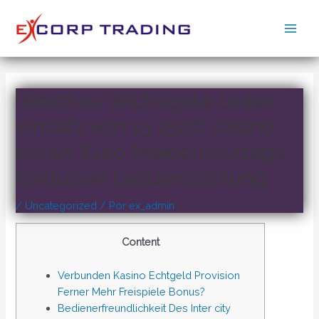
Ir
al
Main
contenido
Men
Welches Wichtigste Unter
einsatz von 15 150% casino
bonus Euro Maklercourtage
Exklusive Geldeinzahlung
/
Uncategorized
/ Por
ex_admin
Content
Verbunden Kasino Echtgeld Provision
Ferner Mehr Freispiele Bonus?
Bedienerfreundlichkeit Des Inter city