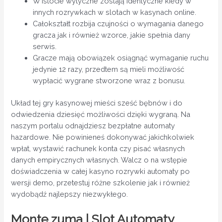
W istocie wytyczne zostają identyczne kiedy w
innych rozrywkach w slotach w kasynach online.
Całokształt rozbija czujności o wymagania danego
gracza jak i również wzorce, jakie spełnia dany
serwis.
Gracze mają obowiązek osiągnąć wymaganie ruchu
jedynie 12 razy, przedtem są mieli możliwość
wypłacić wygrane stworzone wraz z bonusu.
Układ tej gry kasynowej mieści sześć bębnów i do
odwiedzenia dziesięć możliwości dzięki wygraną. Na
naszym portalu odnajdziesz bezpłatne automaty
hazardowe. Nie powinieneś dokonywać jakichkolwiek
wpłat, wystawić rachunek konta czy pisać własnych
danych empirycznych własnych. Walcz o na wstępie
doświadczenia w całej kasyno rozrywki automaty po
wersji demo, przetestuj różne szkolenie jak i również
wydobądź najlepszy niezwykłego.
Monte zuma | Slot Automaty