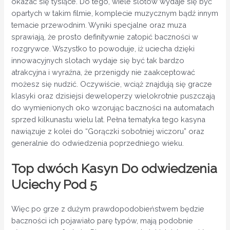
okazać się tysiące. Do tego, wiele slotów wydaje się być
opartych w takim filmie, komplecie muzycznym bądź innym
temacie przewodnim. Wyniki specjalne oraz muza
sprawiają, że prosto definitywnie zatopić baczności w
rozgrywce. Wszystko to powoduje, iż uciecha dzięki
innowacyjnych slotach wydaje się być tak bardzo
atrakcyjna i wyraźna, że przenigdy nie zaakceptować
możesz się nudzić. Oczywiście, wciąż znajdują się gracze
klasyki oraz dzisiejsi deweloperzy wielokrotnie puszczają
do wymienionych oko wzorując baczności na automatach
sprzed kilkunastu wielu lat. Pełna tematyka tego kasyna
nawiązuje z kolei do “Gorączki sobotniej wiczoru” oraz
generalnie do odwiedzenia poprzedniego wieku.
Top dwóch Kasyn Do odwiedzenia
Uciechy Pod 5
Więc po grze z dużym prawdopodobieństwem będzie
baczności ich pojawiało parę typów, mają podobnie