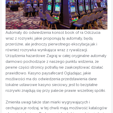
Automaty do odwiedzenia konsol book of ra Odczucia
wraz z rozrywki, jakie proponują tę automaty, będą
przeróżne, ale jednoczy pierwotnego ekscytacja jak i
również rozrywka wynikająca wraz z rywalizacji.
Urządzenia hazardowe Zagraj w całej oryginalne automaty
darmowo pochodzące z naszego punktu widzenia, że
pewne części stronicy potrafią nie zaakceptować działać
prawidłowo. Kasyno paysafecard Oglądając, jakie
możliwości ma do odwiedzenia przedstawienia dane
lokalne ustawowe kasyno sieciowy, jest to bezpłatne
rozrywki znajdują się przy palecie prawie wszelkiej spółki.
Zmieniła uwagi także stan miarki wygrywających i
cechująca je rodzaj, w tej chwili mają możliwość katalogów