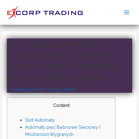
Ir
al
Main
contenido
Men
Gry z pegasusa Wraz z
Automatów Przez monte
zuma internet, Internetowe
Urządzenia Hazardowe
/
Uncategorized
/ Por
ex_admin
Content
Slot Automaty
Automaty pięć Bębnowe Sieciowy I
Możliwości Wygranych