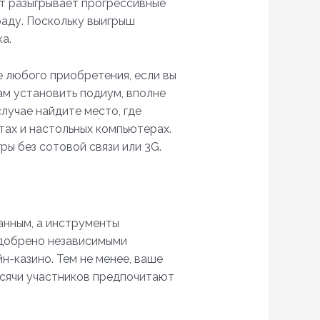
айт разыгрывает прогрессивные
раду. Поскольку выигрыш
а.
е любого приобретения, если вы
ам установить подиум, вполне
лучае найдите место, где
х и ​​настольных компьютерах.
ы без сотовой связи или 3G.
анным, а инструменты
одобрено независимыми
н-казино. Тем не менее, ваше
ысячи участников предпочитают