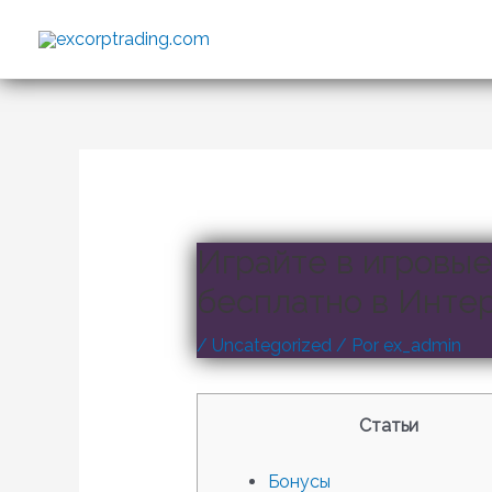
Ir
al
contenido
Играйте в игровые 
бесплатно в Инте
/
Uncategorized
/ Por
ex_admin
Статьи
Бонусы