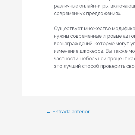
различные онлайн-игры, включающ
современных предложениях.
Существует множество модификаци
нужны современные игровые автом
вознаграждений, которые могут у
изменение джокеров. Вы также мо
частности, небольшой процент ка
это лучший способ проверить свое
Navegación
←
Entrada anterior
de
entradas