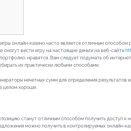
игры онлайн-казино часто является отличным способом р
 смогут вести игру на настоящие деньги на веб-сайте
ht
 портфолио. нравятся.
Вам следует подумать об интернет
собирать их практически любыми способами.
енераторы нечетных сумм для определения результатов и
 в целом хороши.
позицию станут отличным способом получить доступ к но
редложения можно получить в контролируемых онлайн-кази