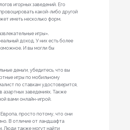
огов игорных заведений. Его
 спровоцировать какой-либо другой
жет иметь несколько форм.
азвлекательные игры».
еальный доход. У них есть более
озможное. И вы могли бы
ные деньги, убедитесь, что вы
артные игры по мобильному
алист по ставкам удостоверится,
в азартных заведениях. Также
ой вами онлайн-игрой.
Европа, просто потому, что они
но. В отличие от ландшафта
м. Люди также могут найти