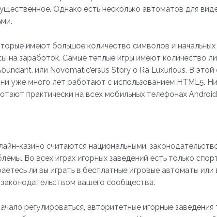
существенное. Однако есть несколько автоматов для вид
ми.
оторые имеют большое количество символов и начальных 
ы на заработок. Самые теплые игры имеют количество лин
Abundant, или Novomatic’ersus Story о Ra Luxurious. В это
они уже много лет работают с использованием HTML5. Н
ботают практически на всех мобильных телефонах Android
лайн-казино считаются национальными, законодательств
емы. Во всех играх игорных заведений есть только спор
раетесь ли вы играть в бесплатные игровые автоматы или 
с законодательством вашего сообщества.
начало регулироваться, авторитетные игорные заведения 