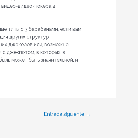
я видео-видео-покера в
е типы с 3 барабанами, если вам
ция других структур
чих джокеров или, возможно,
с джекпотом, в которых, в
ыль может быть значительной, и
Entrada siguiente
→