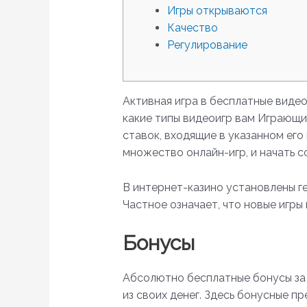
Игры открываются
Качество
Регулирование
Активная игра в бесплатные видео
какие типы видеоигр вам Играющие
ставок, входящие в указанном его
множество онлайн-игр, и начать 
В интернет-казино установлены г
Частное означает, что новые игры
Бонусы
Абсолютно бесплатные бонусы за 
из своих денег. Здесь бонусные п